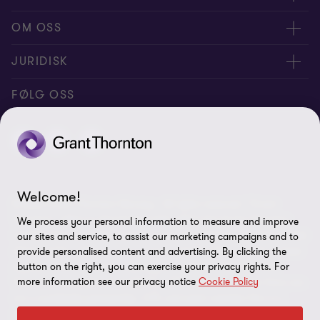
Medarbeidere
OM OSS
Kontakt oss
Om oss
JURIDISK
Global reach
Karriere
Personvernerklæring
FØLG OSS
Samfunnsansvar
Cookie Policy
Åpenhetsrapport
Disclaimer
Site map
Welcome!
© 2026 Grant Thornton Norway - All rights reserved. “Grant
Legitimering
Thornton” refers to the brand under which the Grant Thornton
We process your personal information to measure and improve
member firms provide assurance, tax and advisory services to their
Varsel
our sites and service, to assist our marketing campaigns and to
clients and/or refers to one or more member firms, as the context
provide personalised content and advertising. By clicking the
Informasjonskapsler
requires. Grant Thornton Norway is a member firm of Grant
button on the right, you can exercise your privacy rights. For
more information see our privacy notice
Cookie Policy
Thornton International Ltd (GTIL). GTIL and the member firms are
not a worldwide partnership. GTIL and each member firm is a
separate legal entity. Services are delivered by the member firms.