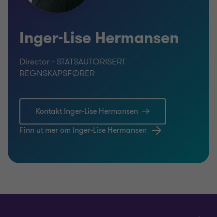
- Den daglige kontakten med leietakere,
seksjonseiere, leverandører og det offentlige.
Inger-Lise Hermansen
- Innsending av offentlige oppgaver.
Director - STATSAUTORISERT
REGNSKAPSFØRER
- Deltakelse på sameiermøte.
- Bistand ved utleie.
Kontakt Inger-Lise Hermansen
Finn ut mer om Inger-Lise Hermansen