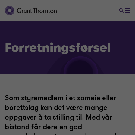
Økonomiservice
Forretningsførsel
Digitalisering
Stifte selskap – valg av selskapsform
Årsoppgjør og likningspapirer
Som styremedlem i et sameie eller
borettslag kan det være mange
Moms/skatt
oppgaver å ta stilling til. Med vår
bistand får dere en god
Forretningsførsel