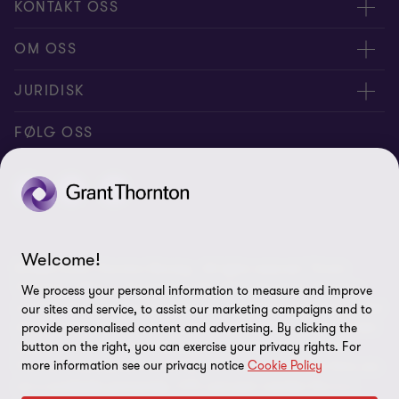
KONTAKT OSS
Medarbeidere
OM OSS
Kontakt oss
Om oss
JURIDISK
Global reach
Karriere
Personvernerklæring
FØLG OSS
Samfunnsansvar
Cookie Policy
Åpenhetsrapport
Disclaimer
Site map
Welcome!
© 2026 Grant Thornton Norway - All rights reserved. “Grant
Legitimering
Thornton” refers to the brand under which the Grant Thornton
We process your personal information to measure and improve
member firms provide assurance, tax and advisory services to their
Varsel
our sites and service, to assist our marketing campaigns and to
clients and/or refers to one or more member firms, as the context
provide personalised content and advertising. By clicking the
Informasjonskapsler
requires. Grant Thornton Norway is a member firm of Grant
button on the right, you can exercise your privacy rights. For
more information see our privacy notice
Cookie Policy
Thornton International Ltd (GTIL). GTIL and the member firms are
not a worldwide partnership. GTIL and each member firm is a