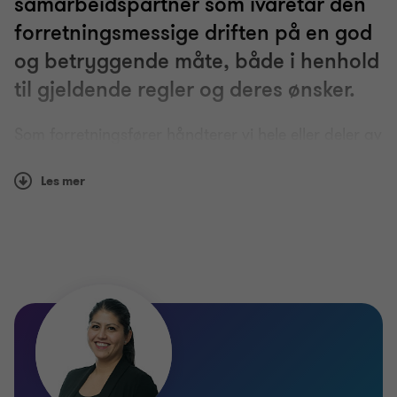
samarbeidspartner som ivaretar den
forretningsmessige driften på en god
Controller
og betryggende måte, både i henhold
til gjeldende regler og deres ønsker.
Regnskapsføring
Som forretningsfører håndterer vi hele eller deler av
Lønn, inkludert rapportering av Expats
den daglige forvaltningen av eiendomsselskapet
Les mer
eller eierseksjonssameiet:
Systemer vi bruker
- Utfakturering av husleie og felleskostnader.
- Oppfølging av innbetalinger av husleie og
felleskostnader.
- Håndtering av post og videreformidling av
nødvendig informasjon til styret og eiere.