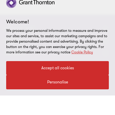
Grant Thornton Informerer
Welcome!
KONTAKT OSS
We process your personal information to measure and improve
our sites and service, to assist our marketing campaigns and to
Medarbeidere
OM OSS
provide personalised content and advertising. By clicking the
button on the right, you can exercise your privacy rights. For
Kontakt oss
more information see our privacy notice
Cookie Policy
Om oss
JURIDISK
Global reach
Karriere
Personvernerklæring
FØLG OSS
Accept all cookies
Samfunnsansvar
Cookie Policy
Personalise
Åpenhetsrapport
Disclaimer
Site map
© 2026 Grant Thornton Norway - All rights reserved. “Grant
Legitimering
Thornton” refers to the brand under which the Grant Thornton