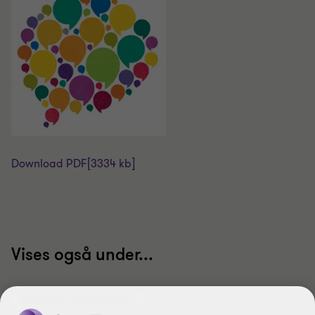
Download PDF
[3334 kb]
Vises også under...
Rapporter og nyhetsbrev