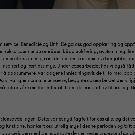
omiservice, Benedicte og Linh. De ga oss god opplæring og oppf
 en rekke spennende områder, både bokføring, avstemming, løn
r generalforsamling, som del av den ene casen vi har jobbet me
inspirert og lært oss mye. Under casearbeidet har vi også fåt
 For å oppsummere, var dagene innledningsvis delt i to med oppl
 Da vi var gjennom alle temaene, begynte casearbeidet der vi igje
å takke våre mentorer for all tiden de har satt av til oss, og ik
isjonsavdelingen. Dette var et nytt fagfelt for oss alle, og det 
 og Kristiane, har lært oss utrolig mye i denne perioden og tatt
nte opplæringen med de nyansatte denne høsten, noe som har gi