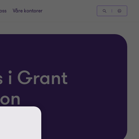
oss
Våre kontorer
s i Grant
ton