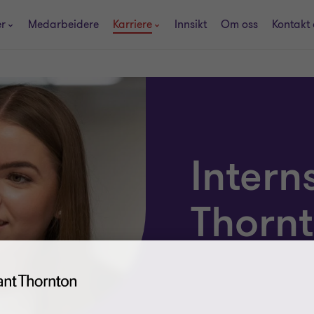
er
Medarbeidere
Karriere
Innsikt
Om oss
Kontakt 
Intern
Thorn