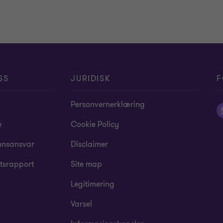
SS
JURIDISK
F
Personvernerklæring
e
Cookie Policy
nsansvar
Disclaimer
tsrapport
Site map
Legitimering
Varsel