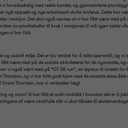
et vi hovedsakelig med reelle kunder, og gjennomførte planlegg
er nytt oppsett og nye arbeidsark skulle innføres. Dette har vær
te i revisjon. Det skal også nevnes at vi har fått være med på e
dien av pivottabeller til bruk i revisjonen.Vi må igjen takke vå
æringen vi har fått.
og sosialt miljø. Det er lav terskel for å stille spørsmål, og vi
vi fått være med på de sosiale aktivitetene for de nyansatte, og
har vi også vært med på “GT 5K run”, en løpetur til inntekt for R
t Thornton, og vi har blitt godt kjent med de ansatte disse åtte 
 I Grant Thornton, noe vi verdsetter høyt.
ng og moro! Vi har fått et unikt innblikk i hvordan det er å jo
ringene vil være verdifulle når vi skal tilbake til skolehverdage