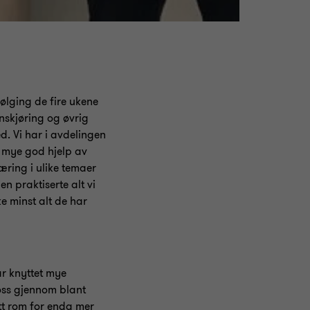
ølging de fire ukene
nskjøring og øvrig
d. Vi har i avdelingen
t mye god hjelp av
æring i ulike temaer
n praktiserte alt vi
ke minst alt de har
var knyttet mye
 oss gjennom blant
tt rom for enda mer