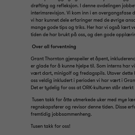
drøfting og refleksjon. I denne avdelingen jobb
interimsrevisjon. Vi kom inn i en overgangsfase d
vi har kunnet dele erfaringer med de øvrige ansat
mange gode tips og triks. Her har vi også lært ver
tiden de har brukt på oss, og den gode oppl
Over all forventning
Grant Thornton gjenspeiler et åpent, inkluderende 
er glade for å kunne hjelpe til. Som interns har 
vært dart, minigolf og fredagspils. Utover dette 
oss veldig inkludert i perioden vi har vært i Gran
Det er tydelig for oss at ORK-kulturen står sterkt
Tusen takk for åtte utmerkede uker med mye læri
regnskapsfører og revisor denne tiden. Disse erfa
fremtidig jobbsammenheng.
Tusen takk for oss!