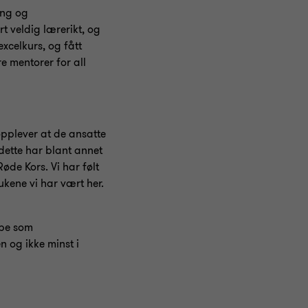
ing og
t veldig lærerikt, og
xcelkurs, og fått
re mentorer for all
 opplever at de ansatte
 dette har blant annet
øde Kors. Vi har følt
ukene vi har vært her.
bbe som
n og ikke minst i