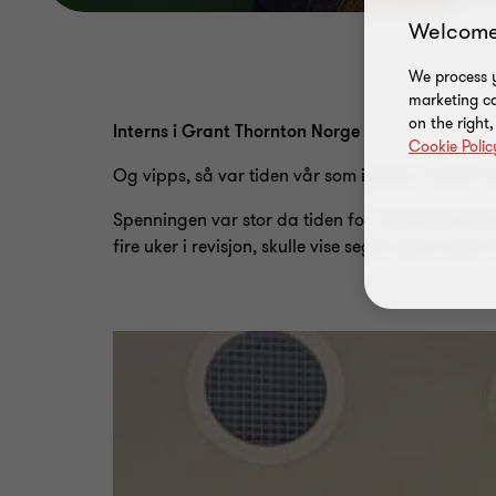
Welcome
We process y
marketing ca
on the right
Interns i Grant Thornton Norge
Cookie Polic
Og vipps, så var tiden vår som interns i Grant T
Spenningen var stor da tiden for internship end
fire uker i revisjon, skulle vise seg å være svært