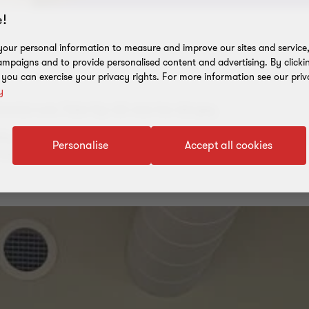
!
our personal information to measure and improve our sites and service, 
mpaigns and to provide personalised content and advertising. By clicki
, you can exercise your privacy rights. For more information see our priv
y
hornton over. Tiden flyr når man har det gøy.
elig var kommet. De kommende åtte ukene, henholdsvis fire uke
Personalise
Accept all cookies
 inspirerende og lærerike.