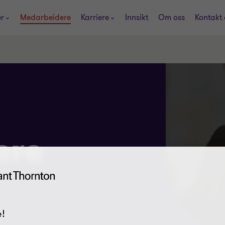
er
Medarbeidere
Karriere
Innsikt
Om oss
Kontakt 
ere
!