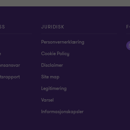
SS
JURIDISK
F
Personvernerklæring
e
Cookie Policy
nsansvar
Disclaimer
tsrapport
Site map
Legitimering
Varsel
Informasjonskapsler