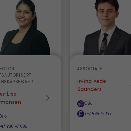
ECTOR -
ASSOCIATE
TSAUTORISERT
Irving Vedø
GNSKAPSFØRER
Saunders
er-Lise
rmansen
Office
Oslo
+47 484 73 197
ice
Oslo
+47 930 47 086