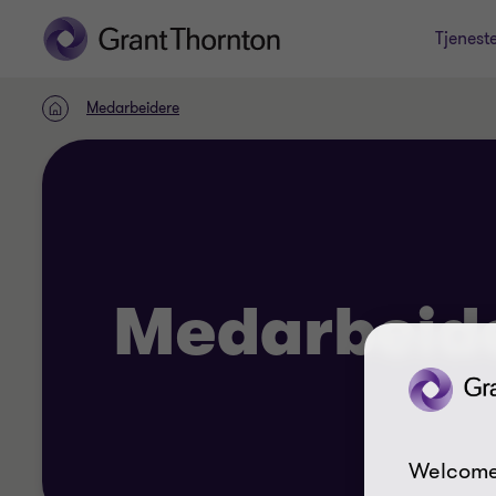
Tjenest
Medarbeidere
HJEM
Medarbeid
Welcome