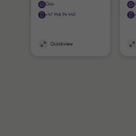
Office
Off
Oslo
+47 948 94 445
Quickview