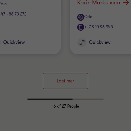
Karin Markussen
ice
Oslo
+47 486 73 272
Office
Oslo
+47 920 96 948
Quickview
Quickview
Last mer
16
of 27 People