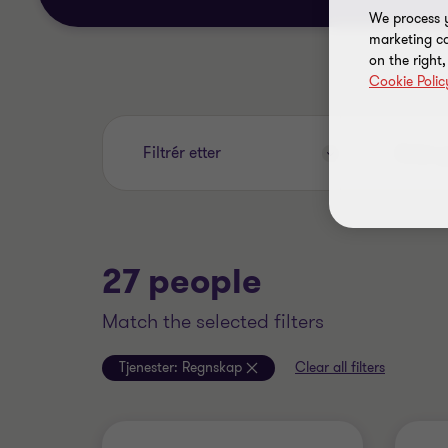
We process y
marketing ca
on the right
Cookie Polic
Enter
Filtrér etter
your
search
keywords..
27 people
match the selected filters
Tjenester:
Regnskap
Clear all filters