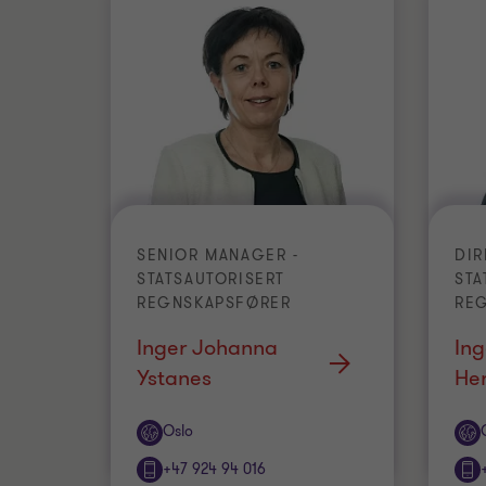
SENIOR MANAGER -
DIR
STATSAUTORISERT
STA
REGNSKAPSFØRER
RE
Inger Johanna
Ing
Ystanes
He
Office
Off
Oslo
+47 924 94 016