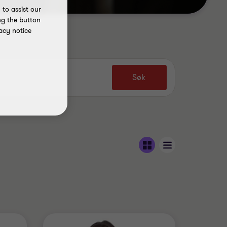
to assist our
ng the button
acy notice
Søk