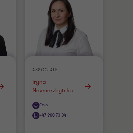
ASSOCIATE
Iryna
Nevmerzhytska
Office
Oslo
+47 980 73 841