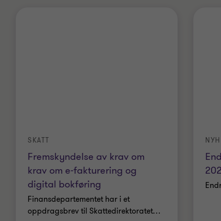
SKATT
NYH
Fremskyndelse av krav om
End
krav om e-fakturering og
20
digital bokføring
Endr
Finansdepartementet har i et
oppdragsbrev til Skattedirektoratet
…