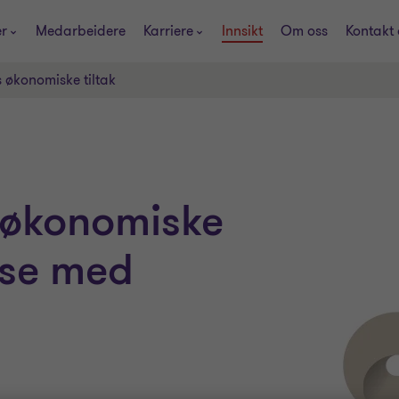
er
Medarbeidere
Karriere
Innsikt
Om oss
Kontakt 
 økonomiske tiltak
 økonomiske
else med