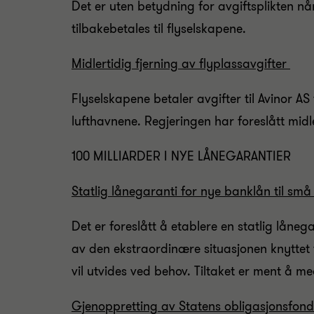
Det er uten betydning for avgiftsplikten når f
tilbakebetales til flyselskapene.
Midlertidig fjerning av flyplassavgifter
Flyselskapene betaler avgifter til Avinor AS 
lufthavnene. Regjeringen har foreslått midle
100 MILLIARDER I NYE LÅNEGARANTIER
Statlig lånegaranti for nye banklån til små
Det er foreslått å etablere en statlig låne
av den ekstraordinære situasjonen knyttet
vil utvides ved behov. Tiltaket er ment å me
Gjenoppretting av Statens obligasjonsfond