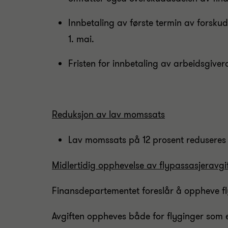
Innbetaling av første termin av forskudd
1. mai.
Fristen for innbetaling av arbeidsgiverav
Reduksjon av lav momssats
Lav momssats på 12 prosent reduseres so
Midlertidig opphevelse av flypassasjeravgi
Finansdepartementet foreslår å oppheve flyp
Avgiften oppheves både for flyginger som er