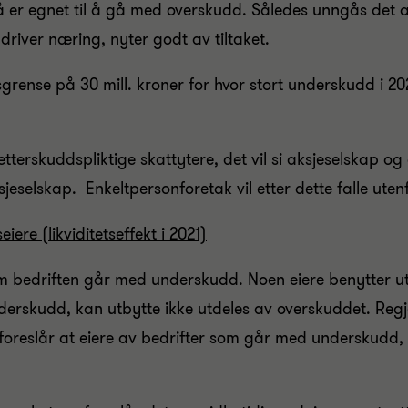
å er egnet til å gå med overskudd. Således unngås det at
driver næring, nyter godt av tiltaket.
sgrense på 30 mill. kroner for hvor stort underskudd i 2
etterskuddspliktige skattytere, det vil si aksjeselskap o
sjeselskap. Enkeltpersonforetak vil etter dette falle ute
iere (likviditetseffekt i 2021)
 bedriften går med underskudd. Noen eiere benytter utby
erskudd, kan utbytte ikke utdeles av overskuddet. Regj
 foreslår at eiere av bedrifter som går med underskudd,