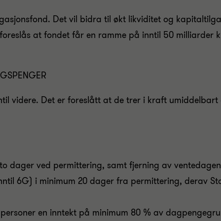
gasjonsfond. Det vil bidra til økt likviditet og kapitalti
 foreslås at fondet får en ramme på inntil 50 milliarder 
RGSPENGER
til videre. Det er foreslått at de trer i kraft umiddelbar
l to dager ved permittering, samt fjerning av ventedage
(inntil 6G) i minimum 20 dager fra permittering, derav St
er personer en inntekt på minimum 80 % av dagpengegru