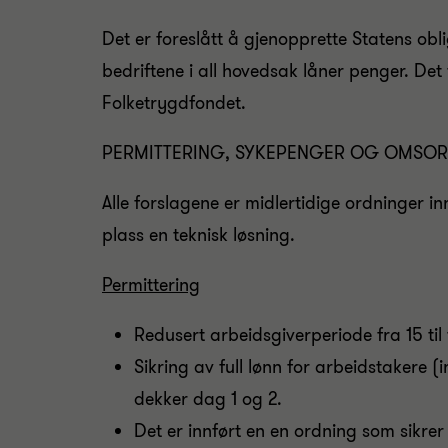
Det er foreslått å gjenopprette Statens obli
bedriftene i all hovedsak låner penger. Det
Folketrygdfondet.
PERMITTERING, SYKEPENGER OG OMSO
Alle forslagene er midlertidige ordninger inn
plass en teknisk løsning.
Permittering
Redusert arbeidsgiverperiode fra 15 ti
Sikring av full lønn for arbeidstakere 
dekker dag 1 og 2.
Det er innført en en ordning som sikr