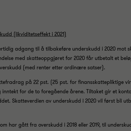
udd (likviditetseffekt i 2021)
ertidig adgang til å tilbakeføre underskudd i 2020 mot s
delse med skatteoppgjøret for 2020 får utbetalt et belø
verskudd (med renter etter ordinære satser).
tefradrag på 22 pst. (25 pst. for finansskattepliktige 
 inntekt for de to foregående årene. Tiltaket gir et konta
det. Skatteverdien av underskudd i 2020 vil først bli utb
m har gått fra overskudd i 2018 eller 2019, til undersku