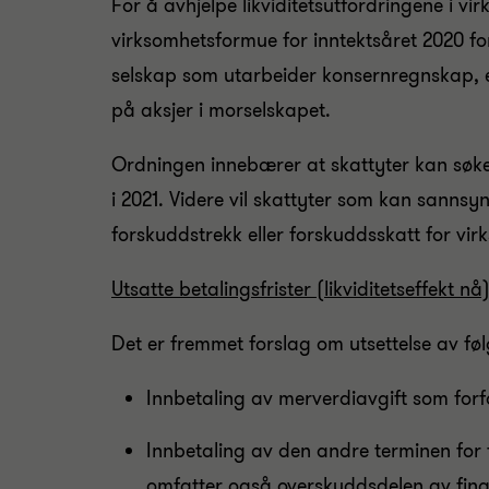
For å avhjelpe likviditetsutfordringene i v
virksomhetsformue for inntektsåret 2020 fo
selskap som utarbeider konsernregnskap, er
på aksjer i morselskapet.
Ordningen innebærer at skattyter kan søke o
i 2021. Videre vil skattyter som kan sannsy
forskuddstrekk eller forskuddsskatt for vi
Utsatte betalingsfrister (likviditetseffekt nå
Det er fremmet forslag om utsettelse av fø
Innbetaling av merverdiavgift som forfall
Innbetaling av den andre terminen for fo
omfatter også overskuddsdelen av fina