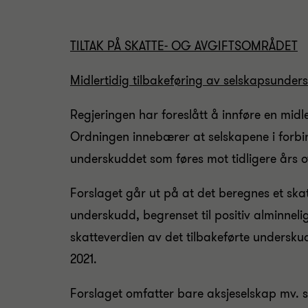
TILTAK PÅ SKATTE- OG AVGIFTSOMRÅDET
Midlertidig tilbakeføring av selskapsundersk
Regjeringen har foreslått å innføre en midl
Ordningen innebærer at selskapene i forbin
underskuddet som føres mot tidligere års o
Forslaget går ut på at det beregnes et skat
underskudd, begrenset til positiv alminnelig
skatteverdien av det tilbakeførte underskud
2021.
Forslaget omfatter bare aksjeselskap mv. so