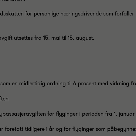
sskatten for personlige næringsdrivende som forfaller 15.
gift utsettes fra 15. mai til 15. august.
m en midlertidig ordning til 6 prosent med virkning fra 
ften
assasjeravgiften for flyginger i perioden fra 1. januar
 foretatt tidligere i år og for flyginger som påbegynnes