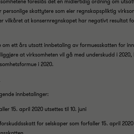
irksomhetene foreslås det en midlertidig ordning om utsa
r personlige skattytere som eier regnskapspliktig virkso
 vilkåret at konsernregnskapet har negativt resultat fo
m ett års utsatt innbetaling av formuesskatten for innte
nliggjøre at virksomheten vil gå med underskudd i 2020,
rksomhetsformue i 2020.
)
lgende innbetalinger:
er 15. april 2020 utsettes til 10. juni
rskuddsskatt for selskaper som forfaller 15. april 2020 u
nsskatten.