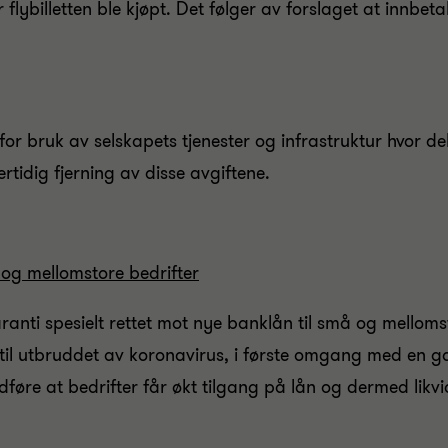
lybilletten ble kjøpt. Det følger av forslaget at innbetalt
for bruk av selskapets tjenester og infrastruktur hvor del
rtidig fjerning av disse avgiftene.
 og mellomstore bedrifter
garanti spesielt rettet mot nye banklån til små og mellom
 til utbruddet av koronavirus, i første omgang med en 
dføre at bedrifter får økt tilgang på lån og dermed likvid