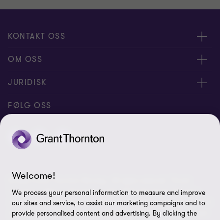
KONTAKT OSS
Medarbeidere
OM OSS
Kontakt oss
Om oss
JURIDISK
Global reach
Karriere
Personvernerklæring
FØLG OSS
Samfunnsansvar
Cookie Policy
Åpenhetsrapport
Disclaimer
Site map
Welcome!
© 2026 Grant Thornton Norway - All rights reserved. “Grant
Legitimering
Thornton” refers to the brand under which the Grant Thornton
We process your personal information to measure and improve
member firms provide assurance, tax and advisory services to their
Varsel
our sites and service, to assist our marketing campaigns and to
clients and/or refers to one or more member firms, as the context
provide personalised content and advertising. By clicking the