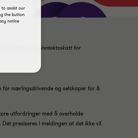
to assist our
ng the button
acy notice
for formues- og inntektsskatt for
en for næringsdrivende og selskaper for å
ore utfordringer med å overholde
. Det presiseres i meldingen at det ikke vil