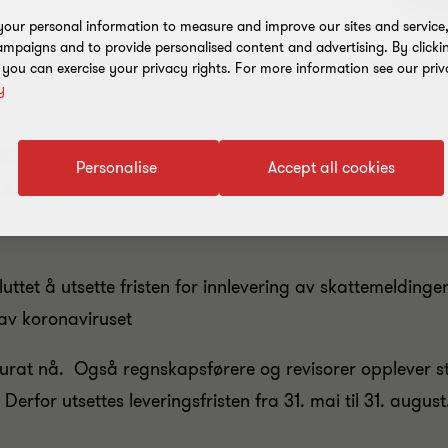
our personal information to measure and improve our sites and service, 
mpaigns and to provide personalised content and advertising. By clicki
, you can exercise your privacy rights. For more information see our priv
y
i går fremgår det at fristen for å levere skattemelding 
Personalise
Accept all cookies
. mai til 31. august.
luttet å utsette fristen for innlevering av skattemelding
 av koronaviruset
urat nå. Også regnskapsførere og revisorer opplever st
Derfor utsettes leveringsfristen fra 31. mai til 31. august