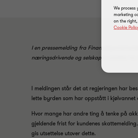
We process y
marketing ca
on the right
Cookie Polic
I en pressemelding fra Finansdepartementet 
næringsdrivende og selskaper utsettes fra 31
I meldingen står det at regjeringen har bes
lette byrden som har oppstått i kjølvannet
Hvor mange har andre ting å tenke på akk
gjeldende frist for kundenes skattemelding
.
gis utsettelse utover dette.