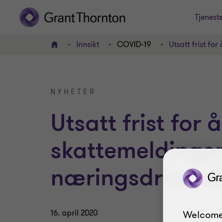
Tjenest
Innsikt
COVID-19
Utsatt frist f
HJEM
NYHETER
Utsatt frist for 
skattemeldingen
næringsdrivend
16. april 2020
Welcome