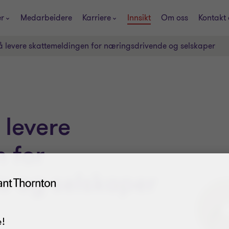
er
Medarbeidere
Karriere
Innsikt
Om oss
Kontakt 
or å levere skattemeldingen for næringsdrivende og selskaper
å levere
 for
e og selskaper
!