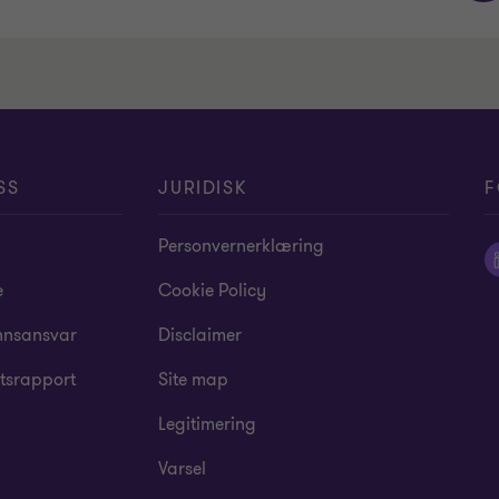
SS
JURIDISK
F
Personvernerklæring
e
Cookie Policy
nsansvar
Disclaimer
tsrapport
Site map
Legitimering
Varsel