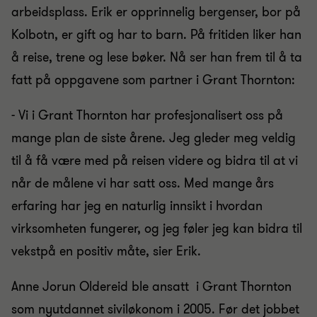
arbeidsplass. Erik er opprinnelig bergenser, bor på
Kolbotn, er gift og har to barn. På fritiden liker han
å reise, trene og lese bøker. Nå ser han frem til å ta
fatt på oppgavene som partner i Grant Thornton:
- Vi i Grant Thornton har profesjonalisert oss på
mange plan de siste årene. Jeg gleder meg veldig
til å få være med på reisen videre og bidra til at vi
når de målene vi har satt oss. Med mange års
erfaring har jeg en naturlig innsikt i hvordan
virksomheten fungerer, og jeg føler jeg kan bidra til
vekst
på en positiv måte, sier Erik.
Anne Jorun Oldereid ble ansatt i Grant Thornton
som nyutdannet siviløkonom i 2005. Før det jobbet