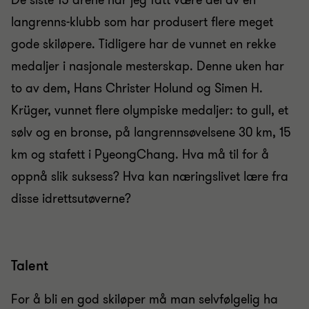
De siste 15 årene har jeg fått være del av en
langrenns-klubb som har produsert flere meget
gode skiløpere. Tidligere har de vunnet en rekke
medaljer i nasjonale mesterskap. Denne uken har
to av dem, Hans Christer Holund og Simen H.
Krüger, vunnet flere olympiske medaljer: to gull, et
sølv og en bronse, på langrennsøvelsene 30 km, 15
km og stafett i PyeongChang. Hva må til for å
oppnå slik suksess? Hva kan næringslivet lære fra
disse idrettsutøverne?
Talent
For å bli en god skiløper må man selvfølgelig ha