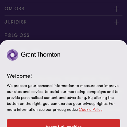
Medarbeidere
OM OSS
Kontakt oss
Om oss
JURIDISK
Global reach
Karriere
Personvernerklæring
FØLG OSS
Samfunnsansvar
Cookie Policy
Åpenhetsrapport
Disclaimer
Site map
Welcome!
© 2026 Grant Thornton Norway - All rights reserved. “Grant
Legitimering
Thornton” refers to the brand under which the Grant Thornton
We process your personal information to measure and improve
member firms provide assurance, tax and advisory services to their
Varsel
our sites and service, to assist our marketing campaigns and to
clients and/or refers to one or more member firms, as the context
provide personalised content and advertising. By clicking the
Informasjonskapsler
requires. Grant Thornton Norway is a member firm of Grant
button on the right, you can exercise your privacy rights. For
more information see our privacy notice
Cookie Policy
Thornton International Ltd (GTIL). GTIL and the member firms are
not a worldwide partnership. GTIL and each member firm is a
separate legal entity. Services are delivered by the member firms.